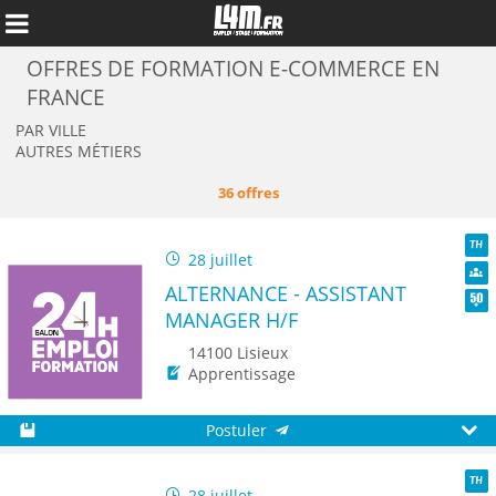
OFFRES DE FORMATION E-COMMERCE EN
FRANCE
PAR VILLE
AUTRES MÉTIERS
36 offres
28 juillet
TH
ALTERNANCE - ASSISTANT
Dive
MANAGER H/F
Seni
14100 Lisieux
Apprentissage
Annuler
Postuler
Sauvegarder
Aperç
28 juillet