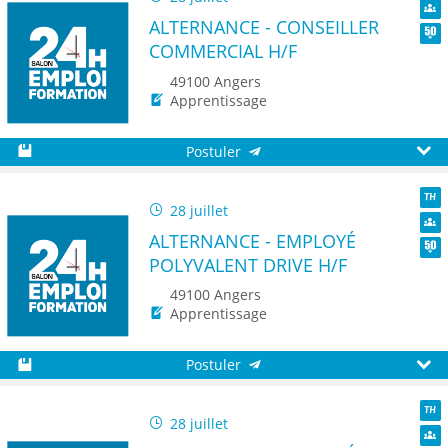
TH
ALTERNANCE - CONSEILLER
Dive
COMMERCIAL H/F
Seni
49100 Angers
Apprentissage
Postuler
Sauvegarder
Aperç
28 juillet
TH
ALTERNANCE - EMPLOYÉ
Dive
POLYVALENT DRIVE H/F
Seni
49100 Angers
Apprentissage
Postuler
Sauvegarder
Aperç
28 juillet
TH