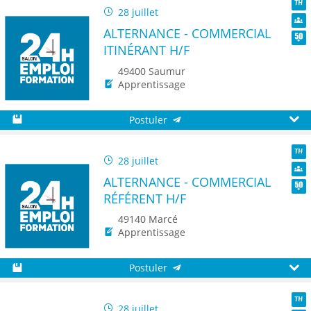
28 juillet
TH
ALTERNANCE - COMMERCIAL
Dive
ITINÉRANT H/F
Seni
49400 Saumur
Apprentissage
Postuler
Sauvegarder
Aperç
28 juillet
TH
ALTERNANCE - COMMERCIAL
Dive
RÉFÉRENT H/F
Seni
49140 Marcé
Apprentissage
Postuler
Sauvegarder
Aperç
28 juillet