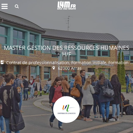
Rechercher
MASTER GESTION DES RESSOURCES HUMAINES
H/F
Contrat de professionnalisation, Formation initiale, Formation continue
62000 Arras
Annuler