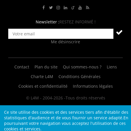
Rejoignez-nous sur Facebook
Suivez-nous sur Twitter
Suivez-nous sur Instagram
Rejoignez-nous sur LinkedIn
Rejoignez-nous sur Viadeo
Suivez-nous sur Youtube
Retrouvez tous nos flux RS
Newsletter :
RESTEZ INFORMÉ !
Me désinscrire
Contact
Plan du site
Qui sommes-nous ?
Liens
Charte L4M
Conditions Générales
Cookies et confidentialité
Informations légales
© L4M - 2004-2026 -Tous droits réservés
Ce site utilise des cookies et des services tiers afin d'établir des
statistiques d'audience et de vous fournir un service adapté.En
poursuivant votre navigation vous acceptez l'utilisation de ces
cookies et services.