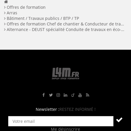
Offres de formation
Arras
Bâtiment / Travaux publics / BTP / TP
Offres de formation Chef de chantier & Conducteur de travaux à Arras
Alternance - DEUST spécialité Conduite de travaux en éco-construction - couverture et enveloppe en alternance H/F
Rejoignez-nous sur Facebook
Suivez-nous sur Twitter
Suivez-nous sur Instagram
Rejoignez-nous sur LinkedIn
Rejoignez-nous sur Viadeo
Suivez-nous sur Youtube
Retrouvez tous nos flux RS
Newsletter :
RESTEZ INFORMÉ !
Me désinscrire