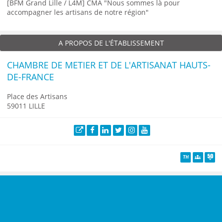
[BFM Grand Lille / L4M] CMA "Nous sommes là pour
accompagner les artisans de notre région"
A PROPOS DE L'ÉTABLISSEMENT
CHAMBRE DE METIER ET DE L'ARTISANAT HAUTS-
DE-FRANCE
Place des Artisans
59011 LILLE
Site web
Facebook
LinkedIn
Twitter
Instagram
YouTube
TH
Diversité
Senio