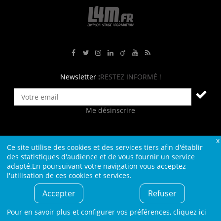
Rejoignez-nous sur Facebook
Suivez-nous sur Twitter
Suivez-nous sur Instagram
Rejoignez-nous sur LinkedIn
Rejoignez-nous sur Viadeo
Suivez-nous sur Youtube
Retrouvez tous nos flux RS
Newsletter :
RESTEZ INFORMÉ !
Me désinscrire
Ce site utilise des cookies et des services tiers afin d'établir
Contact
Plan du site
Qui sommes-nous ?
Liens
des statistiques d'audience et de vous fournir un service
adapté.En poursuivant votre navigation vous acceptez
Charte L4M
Conditions Générales
l'utilisation de ces cookies et services.
Cookies et confidentialité
Informations légales
Accepter
Refuser
© L4M - 2004-2026 -Tous droits réservés
Pour en savoir plus et configurer vos préférences,
cliquez ici