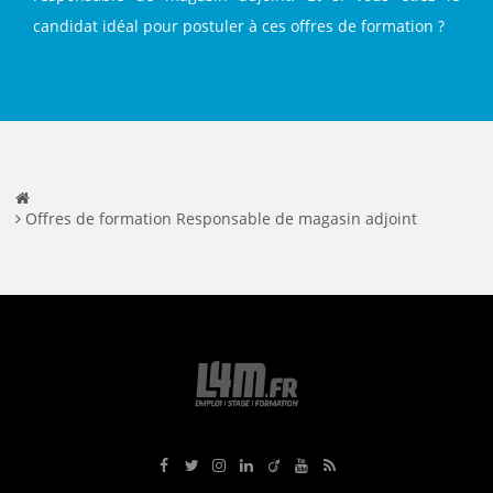
candidat idéal pour postuler à ces offres de formation ?
Offres de formation Responsable de magasin adjoint
Rejoignez-nous sur Facebook
Suivez-nous sur Twitter
Suivez-nous sur Instagram
Rejoignez-nous sur LinkedIn
Rejoignez-nous sur Viadeo
Suivez-nous sur Youtube
Retrouvez tous nos flux RS