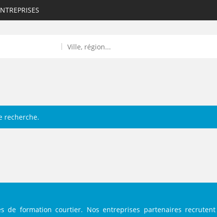
ENTREPRISES
e recherche.
ROULANTS)
ES NUMÉRIQUES
R
s de formation courtier. Nos entreprises partenaires recrutent