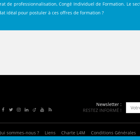
ENANCE
at de professionnalisation, Congé Individuel de Formation. Le sec
idat idéal pour postuler à ces offres de formation ?
ES
GASIN
Newsletter :
RESTEZ INFORMÉ !
Rejoignez-nous sur Facebook
Suivez-nous sur Twitter
Suivez-nous sur Instagram
Rejoignez-nous sur LinkedIn
Rejoignez-nous sur Viadeo
Suivez-nous sur Youtube
Retrouvez tous nos flux RSS
Qui sommes-nous ?
Liens
Charte L4M
Conditions Générales