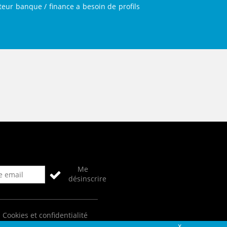
teur banque / finance a besoin de profils
Me
désinscrire
Cookies et confidentialité
Fermer