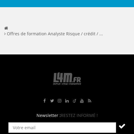
Offres de formation Analyste Risque / crédit / ...
Rejoignez-nous sur Facebook
Suivez-nous sur Twitter
Suivez-nous sur Instagram
Rejoignez-nous sur LinkedIn
Rejoignez-nous sur Viadeo
Suivez-nous sur Youtube
Retrouvez tous nos flux RS
Newsletter :
RESTEZ INFORMÉ !