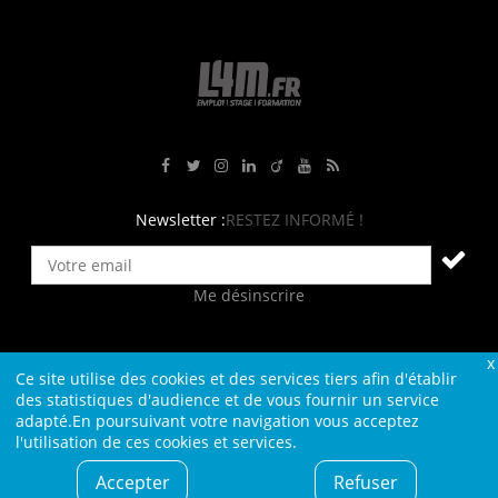
Rejoignez-nous sur Facebook
Suivez-nous sur Twitter
Suivez-nous sur Instagram
Rejoignez-nous sur LinkedIn
Rejoignez-nous sur Viadeo
Suivez-nous sur Youtube
Retrouvez tous nos flux RS
Newsletter :
RESTEZ INFORMÉ !
Me désinscrire
Ce site utilise des cookies et des services tiers afin d'établir
Contact
Plan du site
Qui sommes-nous ?
Liens
des statistiques d'audience et de vous fournir un service
adapté.En poursuivant votre navigation vous acceptez
Charte L4M
Conditions Générales
l'utilisation de ces cookies et services.
Cookies et confidentialité
Informations légales
Accepter
Refuser