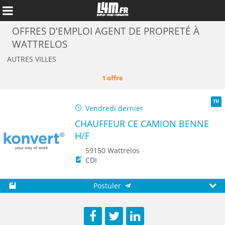
OFFRES D'EMPLOI AGENT DE PROPRETÉ À
WATTRELOS
AUTRES VILLES
1 offre
Vendredi dernier
TH
CHAUFFEUR CE CAMION BENNE
H/F
59150 Wattrelos
CDI
Annuler
Postuler
Sauvegarder
Aperç