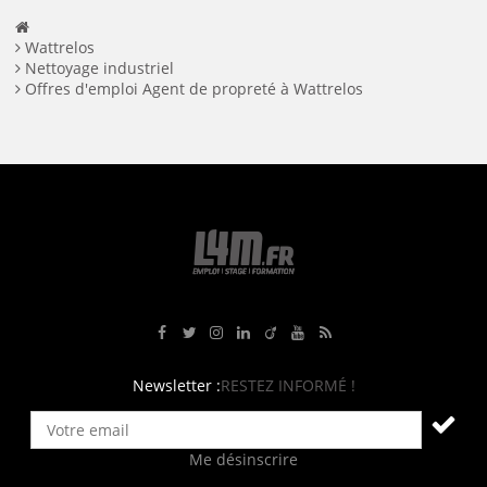
Wattrelos
Nettoyage industriel
Offres d'emploi Agent de propreté à Wattrelos
Rejoignez-nous sur Facebook
Suivez-nous sur Twitter
Suivez-nous sur Instagram
Rejoignez-nous sur LinkedIn
Rejoignez-nous sur Viadeo
Suivez-nous sur Youtube
Retrouvez tous nos flux RS
Newsletter :
RESTEZ INFORMÉ !
Me désinscrire