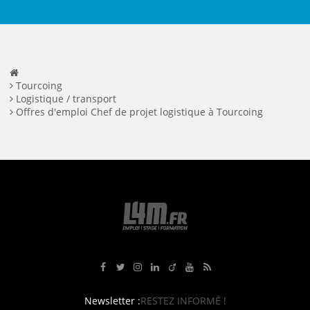
Tourcoing
Logistique / transport
Offres d'emploi Chef de projet logistique à Tourcoing
Rejoignez-nous sur Facebook
Suivez-nous sur Twitter
Suivez-nous sur Instagram
Rejoignez-nous sur LinkedIn
Rejoignez-nous sur Viadeo
Suivez-nous sur Youtube
Retrouvez tous nos flux RS
Newsletter :
RESTEZ INFORMÉ !