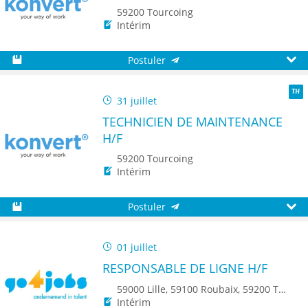
59200 Tourcoing
Intérim
Postuler
Sauvegarder
Aperç
31 juillet
TH
TECHNICIEN DE MAINTENANCE
H/F
59200 Tourcoing
Intérim
Postuler
Sauvegarder
Aperç
01 juillet
RESPONSABLE DE LIGNE H/F
59000 Lille, 59100 Roubaix, 59200 Tourcoing, 59140 Dunkerque, 59650 Villeneuve d'Ascq, 59500 Douai, 59150 Wattrelos, 59370 Mons-en-Baroeul, 59250 Halluin, 59290 Wasquehal, 59270 Bailleul, 59223 Roncq, 59390 Toufflers, 8500 Kortrijk, 7700 Mouscron
Intérim