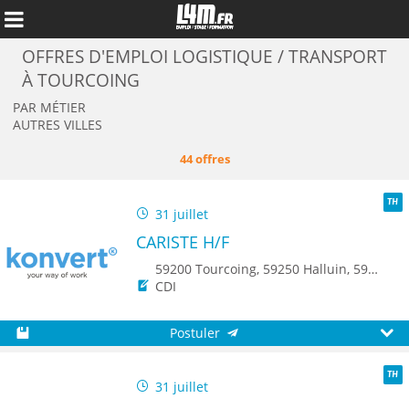
OFFRES D'EMPLOI LOGISTIQUE / TRANSPORT
À TOURCOING
PAR MÉTIER
AUTRES VILLES
44 offres
31 juillet
TH
CARISTE H/F
59200 Tourcoing, 59250 Halluin, 59560 Comines
CDI
Annuler
Postuler
Sauvegarder
Aperç
31 juillet
TH