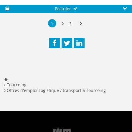
Postuler
Sauvegarder
Aperç
1
2
3
Suivante
Facebook
Twitter
LinkedIn
Tourcoing
Offres d'emploi Logistique / transport à Tourcoing