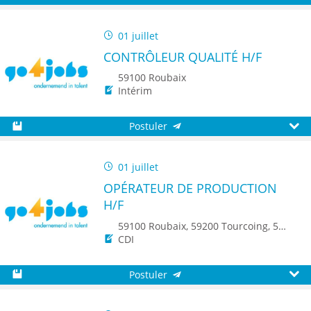
Sauvegarder
Aperç
01 juillet
CONTRÔLEUR QUALITÉ H/F
59100 Roubaix
Intérim
Postuler
Sauvegarder
Aperç
01 juillet
OPÉRATEUR DE PRODUCTION
H/F
59100 Roubaix, 59200 Tourcoing, 59223 Roncq, 59960 Neuville-en-Ferrain, 8500 Kortrijk, 8930 Menin, 7700 Mouscron, 8790 Waregem
CDI
Postuler
Sauvegarder
Aperç