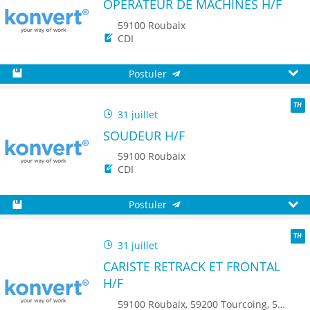
OPÉRATEUR DE MACHINES H/F
59100 Roubaix
CDI
Postuler
Sauvegarder
Aperç
31 juillet
TH
SOUDEUR H/F
59100 Roubaix
CDI
Postuler
Sauvegarder
Aperç
31 juillet
TH
CARISTE RETRACK ET FRONTAL
H/F
59100 Roubaix, 59200 Tourcoing, 59150 Wattrelos, 7700 Mouscron