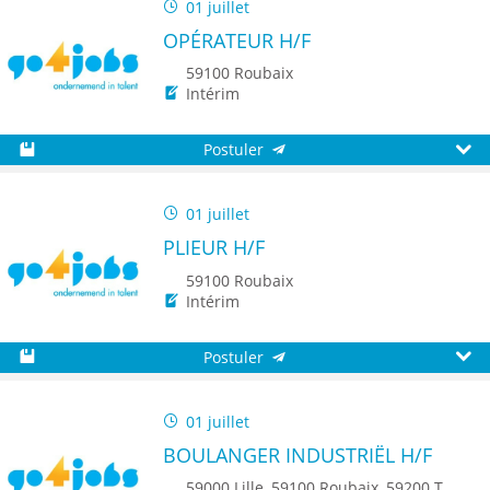
01 juillet
OPÉRATEUR H/F
59100 Roubaix
Intérim
Postuler
Sauvegarder
Aperç
01 juillet
PLIEUR H/F
59100 Roubaix
Intérim
Postuler
Sauvegarder
Aperç
01 juillet
BOULANGER INDUSTRIËL H/F
59000 Lille, 59100 Roubaix, 59200 Tourcoing, 59140 Dunkerque, 59650 Villeneuve d'Ascq, 59500 Douai, 59150 Wattrelos, 59370 Mons-en-Baroeul, 59250 Halluin, 59290 Wasquehal, 59270 Bailleul, 59223 Roncq, 59390 Toufflers, 8500 Kortrijk