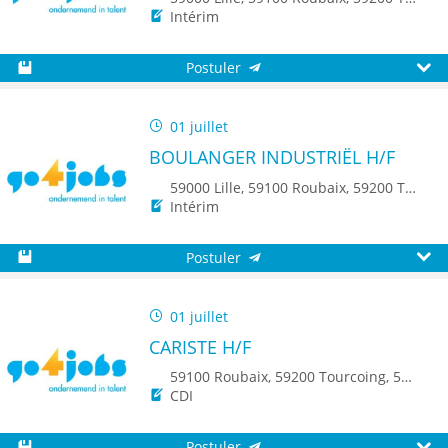
Intérim
Postuler
Sauvegarder
Aperç
01 juillet
BOULANGER INDUSTRIËL H/F
59000 Lille, 59100 Roubaix, 59200 Tourcoing, 59140 Dunkerque, 59650 Villeneuve d'Ascq, 59500 Douai, 59150 Wattrelos, 59370 Mons-en-Baroeul, 59250 Halluin, 59290 Wasquehal, 59270 Bailleul, 59223 Roncq, 59390 Toufflers, 8500 Kortrijk
Intérim
Postuler
Sauvegarder
Aperç
01 juillet
CARISTE H/F
59100 Roubaix, 59200 Tourcoing, 59223 Roncq, 59960 Neuville-en-Ferrain, 8530 Harelbeke, 8500 Kortrijk, 8930 Menin, 7700 Mouscron, 8790 Waregem
CDI
Postuler