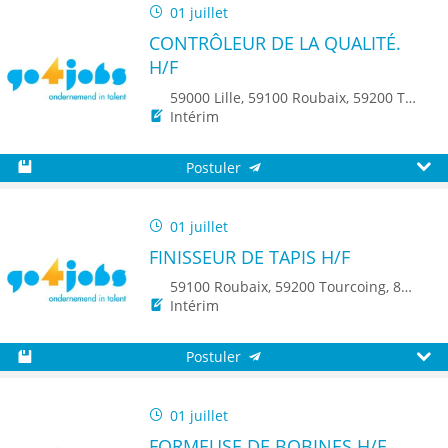
01 juillet
CONTRÔLEUR DE LA QUALITÉ.
H/F
59000 Lille, 59100 Roubaix, 59200 Tourcoing, 59140 Dunkerque, 59650 Villeneuve d'Ascq, 59500 Douai, 59150 Wattrelos, 59370 Mons-en-Baroeul, 59250 Halluin, 59290 Wasquehal, 59270 Bailleul, 59223 Roncq, 59390 Toufflers, 8500 Kortrijk
Intérim
Postuler
Sauvegarder
Aperç
01 juillet
FINISSEUR DE TAPIS H/F
59100 Roubaix, 59200 Tourcoing, 8500 Kortrijk
Intérim
Postuler
Sauvegarder
Aperç
01 juillet
FORMEUSE DE BOBINES H/F