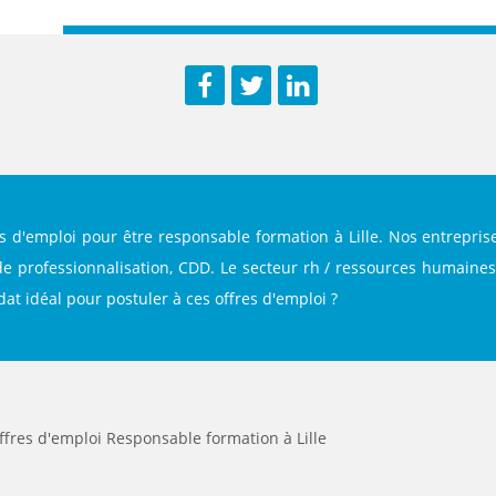
ENANCE
Facebook
Twitter
LinkedIn
ES
s d'emploi pour être responsable formation à Lille. Nos entrepri
GASIN
de professionnalisation, CDD. Le secteur rh / ressources humaine
idat idéal pour postuler à ces offres d'emploi ?
ffres d'emploi Responsable formation à Lille