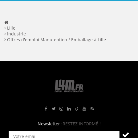
Lille
Industrie
Offres d'emploi Manutention / Emballage à Lille
Rejoignez-nous sur Facebook
Suivez-nous sur Twitter
Suivez-nous sur Instagram
Rejoignez-nous sur LinkedIn
Rejoignez-nous sur Viadeo
Suivez-nous sur Youtube
Retrouvez tous nos flux RS
Newsletter :
RESTEZ INFORMÉ !