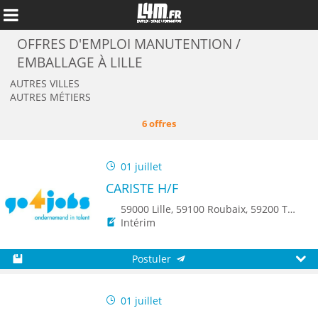
OFFRES D'EMPLOI MANUTENTION /
EMBALLAGE À LILLE
AUTRES VILLES
AUTRES MÉTIERS
6 offres
01 juillet
CARISTE H/F
59000 Lille, 59100 Roubaix, 59200 Tourcoing, 59150 Wattrelos, 8500 Kortrijk, 8790 Waregem
Intérim
Annuler
Postuler
Sauvegarder
Aperç
01 juillet