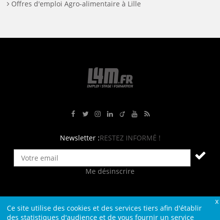
Offres d'emploi Agro-alimentaire à Lille
Rejoignez-nous sur Facebook
Suivez-nous sur Twitter
Suivez-nous sur Instagram
Rejoignez-nous sur LinkedIn
Rejoignez-nous sur Viadeo
Suivez-nous sur Youtube
Retrouvez tous nos flux RS
Newsletter :
RESTEZ INFORMÉ !
Me désinscrire
Ce site utilise des cookies et des services tiers afin d'établir
Contact
Plan du site
Qui sommes-nous ?
Liens
des statistiques d'audience et de vous fournir un service