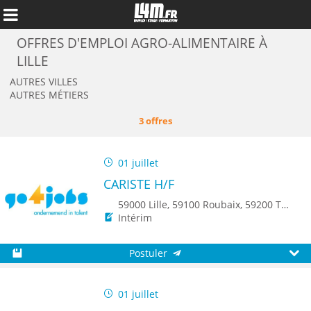
OFFRES D'EMPLOI AGRO-ALIMENTAIRE À
LILLE
AUTRES VILLES
AUTRES MÉTIERS
3 offres
01 juillet
CARISTE H/F
59000 Lille, 59100 Roubaix, 59200 Tourcoing, 59150 Wattrelos, 8500 Kortrijk, 8790 Waregem
Intérim
Annuler
Postuler
Sauvegarder
Aperç
01 juillet