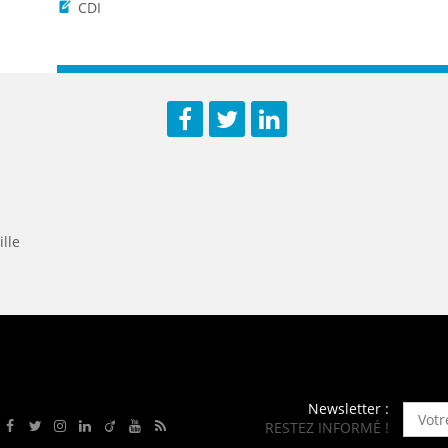
ENANCE
CDI
ES
Facebook
Twitter
LinkedIn
GASIN
ille
Newsletter :
RESTEZ INFORMÉ !