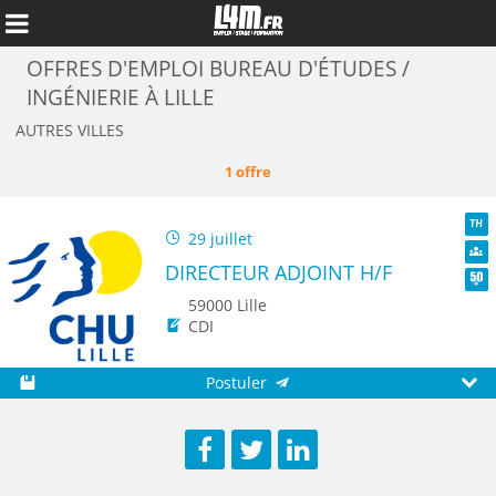
OFFRES D'EMPLOI BUREAU D'ÉTUDES /
INGÉNIERIE À LILLE
AUTRES VILLES
1 offre
29 juillet
TH
DIRECTEUR ADJOINT H/F
Dive
Seni
59000 Lille
CDI
Annuler
Postuler
Sauvegarder
Aperç
Facebook
Twitter
LinkedIn