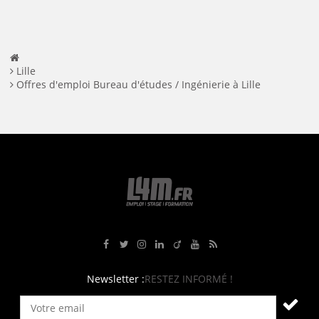
Lille
Offres d'emploi Bureau d'études / Ingénierie à Lille
Rejoignez-nous sur Facebook
Suivez-nous sur Twitter
Suivez-nous sur Instagram
Rejoignez-nous sur LinkedIn
Rejoignez-nous sur Viadeo
Suivez-nous sur Youtube
Retrouvez tous nos flux RS
Newsletter :
RESTEZ INFORMÉ !