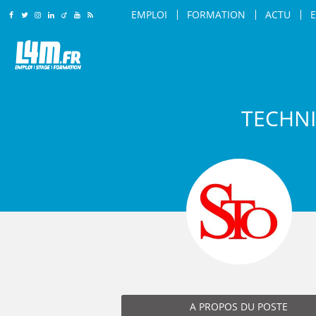
EMPLOI
FORMATION
ACTU
Rejoignez-nous sur Facebook
Suivez-nous sur Twitter
Suivez-nous sur Instagram
Rejoignez-nous sur LinkedIn
Rejoignez-nous sur Viadeo
Suivez-nous sur Youtube
Retrouvez tous nos flux RSS
LILLE
LILLE
AMIENS
AMIENS
AGENT DE SÉCURITÉ
ARTS & SAVOIR-FAIRE
ROUBAIX
ROUBAIX
TECHNI
AGENT DE SÉCURITÉ INCENDIE
CARROSSIER / PEINTRE
LILLE
TOURCOING
TOURCOING
AGENT DE TRANSPORT SÉCURISÉ
COIFFEUR
AMIENS
CALAIS
CALAIS
AGRO-ALIMENTAIRE
COMMERCIAL
ROUBAIX
DUNKERQUE
DUNKERQUE
CHEF D'ÉQUIPE PRODUCTION
COMMIS DE CUISINE
TOURCOING
VILLENEUVE D'ASCQ
VILLENEUVE D'ASCQ
CHEF DE LIGNE
CONSEILLER DE VENTE
CALAIS
SAINT-QUENTIN
SAINT-QUENTIN
CONDUITE D'ENGINS (CACES / PONTS 
CUISINIER
DUNKERQUE
BEAUVAIS
BEAUVAIS
CONDUITE DE MACHINES / COMMAND
DIRECTEUR DE MAGASIN
VILLENEUVE D'ASCQ
ARRAS
ARRAS
CONSEILLER DE VENTE
DIRECTEUR DES VENTES
SAINT-QUENTIN
DOUAI
DOUAI
MAINTENANCE
ENSEIGNANT / FORMATEU
BEAUVAIS
VALENCIENNES
VALENCIENNES
MANUTENTION / EMBALLAGE
ESTHÉTICIEN
ARRAS
A PROPOS DU POSTE
COMPIÈGNE
COMPIÈGNE