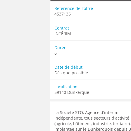
MÉCANICIEN / TECHNICIEN DE MAINT
EXPERT AUTOMOBILE
DOUAI
WATTRELOS
WATTRELOS
Référence de l'offre
MÉCANIQUE
INSPECTION / CONTRÔLE
VALENCIENNES
4537136
MARCQ-EN-BAROEUL
MARCQ-EN-BAROEUL
MÉTALLURGIE
JARDINAGE
COMPIÈGNE
LENS
LENS
MÉTIERS DE BOUCHE
MÉCANICIEN AUTOMOBILE
Contrat
WATTRELOS
MAUBEUGE
MAUBEUGE
INTÉRIM
OPERATEUR DE PRODUCTION
MÉTIERS DE BOUCHE
MARCQ-EN-BAROEUL
LIÉVIN
LIÉVIN
OPERATEUR RÉGLEUR
PRÉPARATEUR DE VÉHICUL
LENS
Durée
SOISSONS
SOISSONS
PRODUCTION
RESTAURATION
6
MAUBEUGE
LOMME
LOMME
PRODUCTION / CONDUITE MACHINE
SCIENCES HUMAINES
LIÉVIN
Date de début
SÉCURITÉ
VENDEUR BOUTIQUE & MA
SOISSONS
Dès que possible
LOMME
Localisation
59140 Dunkerque
La Société STO, Agence d'intérim
indépendante, tous secteurs d'activité
(agricole, bâtiment, industrie, tertiaire).
Implantée sur le Dunkerquois depuis 3