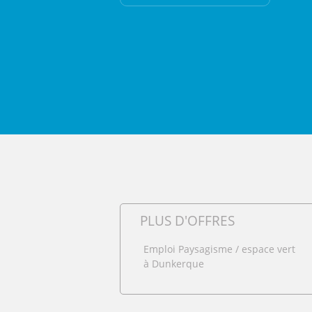
PLUS D'OFFRES
Emploi Paysagisme / espace vert
à Dunkerque