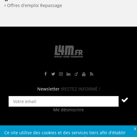
Offres d'emploi Repassage
Rejoignez-nous sur Facebook
Suivez-nous sur Twitter
Suivez-nous sur Instagram
Rejoignez-nous sur LinkedIn
Rejoignez-nous sur Viadeo
Suivez-nous sur Youtube
Retrouvez tous nos flux RS
Newsletter :
RESTEZ INFORMÉ !
Me désinscrire
Ce site utilise des cookies et des services tiers afin d'établir
Contact
Plan du site
Qui sommes-nous ?
Liens