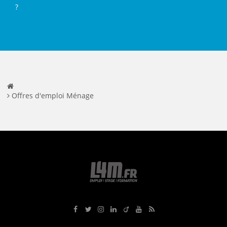
?
Offres d'emploi Ménage
Rejoignez-nous sur Facebook
Suivez-nous sur Twitter
Suivez-nous sur Instagram
Rejoignez-nous sur LinkedIn
Rejoignez-nous sur Viadeo
Suivez-nous sur Youtube
Retrouvez tous nos flux RS