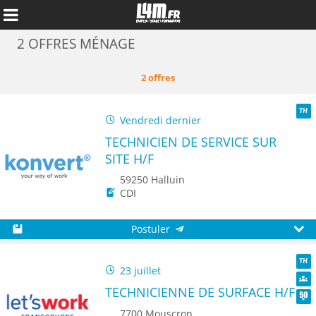
2 OFFRES MÉNAGE
2 offres
Vendredi dernier
TH
TECHNICIEN DE SERVICE SUR
SITE H/F
59250 Halluin
CDI
Postuler
Annuler
Sauvegarder
Aperç
23 juillet
TH
TECHNICIENNE DE SURFACE H/F
Dive
Seni
7700 Mouscron