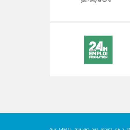
MÉCANICIEN / TECHNICIEN DE MAINT
EXPERT AUTOMOBILE
COMPIÈGNE
LENS
LENS
MÉCANIQUE
INSPECTION / CONTRÔLE
WATTRELOS
LIÉVIN
LIÉVIN
MÉTALLURGIE
JARDINAGE
MARCQ-EN-BAROEUL
LOMME
LOMME
MÉTIERS DE BOUCHE
MÉCANICIEN AUTOMOBILE
LENS
LAON
LAON
OPERATEUR DE PRODUCTION
MÉTIERS DE BOUCHE
LIÉVIN
BÉTHUNE
BÉTHUNE
OPERATEUR RÉGLEUR
PRÉPARATEUR DE VÉHICUL
LOMME
ARMENTIÈRES
ARMENTIÈRES
PRODUCTION
RESTAURATION
LAON
ABBEVILLE
ABBEVILLE
PRODUCTION / CONDUITE MACHINE
SCIENCES HUMAINES
BÉTHUNE
SÉCURITÉ
VENDEUR BOUTIQUE & MA
ARMENTIÈRES
ABBEVILLE
Sur L4M.fr, trouvez pas moins de 2 of