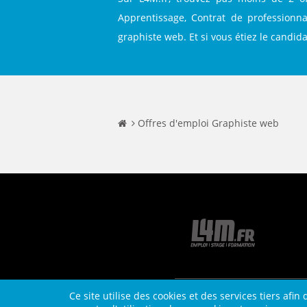
Apprentissage, Contrat de professionna
graphiste web. Et si vous étiez le candida
Offres d'emploi Graphiste web
Ce site utilise des cookies et des services tiers afi
Contact
Plan du site