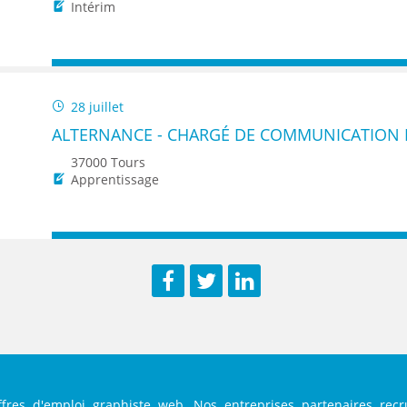
ENANCE
Intérim
28 juillet
ALTERNANCE - CHARGÉ DE COMMUNICATION 
ES
37000 Tours
Apprentissage
GASIN
Facebook
Twitter
LinkedIn
fres d'emploi graphiste web. Nos entreprises partenaires recr