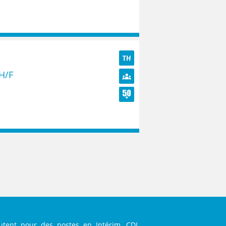
TH
H/F
Diversité
Seniors
utent pour des postes en Intérim, CDI,