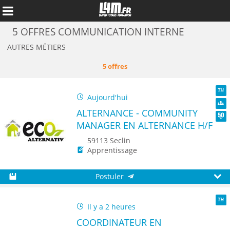
5 OFFRES COMMUNICATION INTERNE
AUTRES MÉTIERS
5 offres
Aujourd'hui
TH
ALTERNANCE - COMMUNITY
Dive
MANAGER EN ALTERNANCE H/F
Seni
59113 Seclin
Apprentissage
Annuler
Postuler
Sauvegarder
Aperç
Il y a 2 heures
TH
COORDINATEUR EN