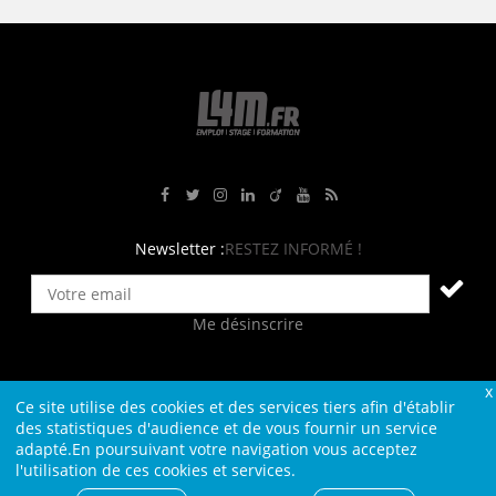
Rejoignez-nous sur Facebook
Suivez-nous sur Twitter
Suivez-nous sur Instagram
Rejoignez-nous sur LinkedIn
Rejoignez-nous sur Viadeo
Suivez-nous sur Youtube
Retrouvez tous nos flux RS
Newsletter :
RESTEZ INFORMÉ !
Me désinscrire
Ce site utilise des cookies et des services tiers afin d'établir
Contact
Plan du site
Qui sommes-nous ?
Liens
des statistiques d'audience et de vous fournir un service
adapté.En poursuivant votre navigation vous acceptez
Charte L4M
Conditions Générales
l'utilisation de ces cookies et services.
Cookies et confidentialité
Informations légales