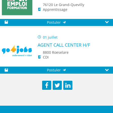
76120 Le Grand-Quevilly
Apprentissage
Postuler
Sauvegarder
Aperç
01 juillet
AGENT CALL CENTER H/F
8800 Roeselare
CDI
Postuler
Sauvegarder
Aperç
Facebook
Twitter
LinkedIn