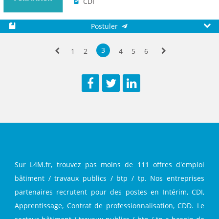
CDI
Postuler
Sauvegarder
Aperç
3
1
2
4
5
6
Précédente
Suivante
Facebook
Twitter
LinkedIn
Sur L4M.fr, trouvez pas moins de 111 offres d'emploi
bâtiment / travaux publics / btp / tp. Nos entreprises
partenaires recrutent pour des postes en Intérim, CDI,
Apprentissage, Contrat de professionnalisation, CDD. Le