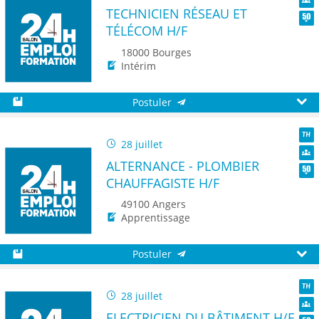
TECHNICIEN RÉSEAU ET
Dive
TÉLÉCOM H/F
Seni
18000 Bourges
Intérim
Postuler
Sauvegarder
Aperç
28 juillet
TH
ALTERNANCE - PLOMBIER
Dive
CHAUFFAGISTE H/F
Seni
49100 Angers
Apprentissage
Postuler
Sauvegarder
Aperç
28 juillet
TH
ELECTRICIEN DU BÂTIMENT H/F