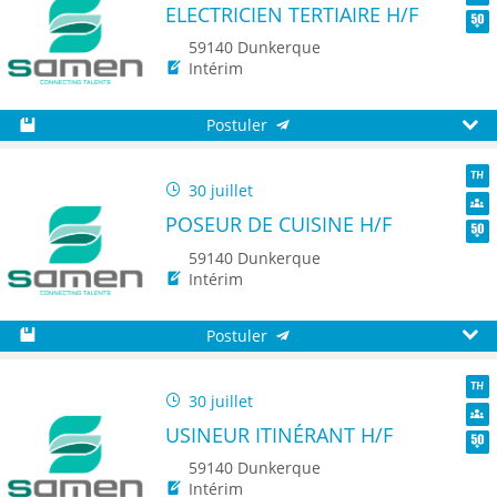
ELECTRICIEN TERTIAIRE H/F
Dive
Seni
59140 Dunkerque
Intérim
Postuler
Sauvegarder
Aperç
30 juillet
TH
POSEUR DE CUISINE H/F
Dive
Seni
59140 Dunkerque
Intérim
Postuler
Sauvegarder
Aperç
30 juillet
TH
USINEUR ITINÉRANT H/F
Dive
Seni
59140 Dunkerque
Intérim