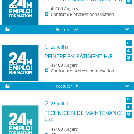
Dive
Seni
49100 Angers
Contrat de professionnalisation
Postuler
Sauvegarder
Aperç
28 juillet
TH
PEINTRE EN BÂTIMENT H/F
Dive
Seni
49100 Angers
Contrat de professionnalisation
Postuler
Sauvegarder
Aperç
28 juillet
TH
TECHNICIEN DE MAINTENANCE
Dive
H/F
Seni
49100 Angers