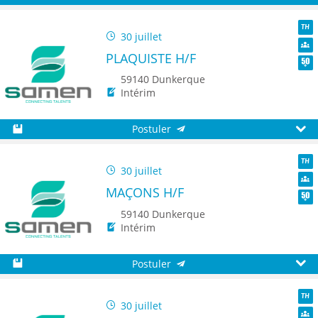
Sauvegarder
Aperç
30 juillet
TH
PLAQUISTE H/F
Dive
Seni
59140 Dunkerque
Intérim
Postuler
Sauvegarder
Aperç
30 juillet
TH
MAÇONS H/F
Dive
Seni
59140 Dunkerque
Intérim
Postuler
Sauvegarder
Aperç
30 juillet
TH