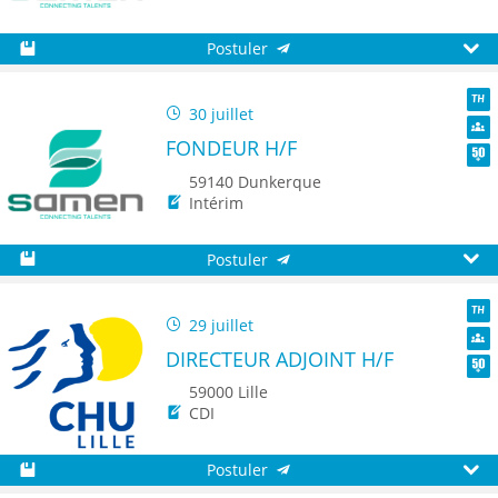
Postuler
Sauvegarder
Aperç
30 juillet
TH
FONDEUR H/F
Dive
Seni
59140 Dunkerque
Intérim
Postuler
Sauvegarder
Aperç
29 juillet
TH
DIRECTEUR ADJOINT H/F
Dive
Seni
59000 Lille
CDI
Postuler
Sauvegarder
Aperç