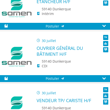
ETANCHEUR H/F
Dive
Seni
59140 Dunkerque
Intérim
Postuler
Sauvegarder
Aperç
30 juillet
TH
OUVRIER GÉNÉRAL DU
Dive
BÂTIMENT H/F
Seni
59140 Dunkerque
CDI
Postuler
Sauvegarder
Aperç
30 juillet
TH
VENDEUR TP/ CARISTE H/F
Dive
Seni
59140 Dunkerque