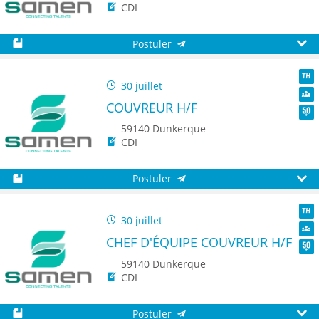
CDI
Postuler
Sauvegarder
Aperç
30 juillet
TH
COUVREUR H/F
Dive
Seni
59140 Dunkerque
CDI
Postuler
Sauvegarder
Aperç
30 juillet
TH
CHEF D'ÉQUIPE COUVREUR H/F
Dive
Seni
59140 Dunkerque
CDI
Postuler