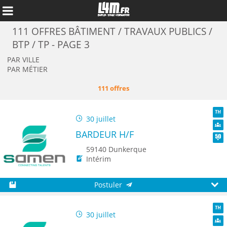
111 OFFRES BÂTIMENT / TRAVAUX PUBLICS /
BTP / TP - PAGE 3
PAR VILLE
PAR MÉTIER
111 offres
30 juillet
TH
BARDEUR H/F
Dive
Seni
59140 Dunkerque
Intérim
Annuler
Postuler
Sauvegarder
Aperç
30 juillet
TH