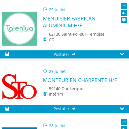
29 juillet
TH
MENUISIER FABRICANT
Dive
ALUMINIUM H/F
Seni
62130 Saint-Pol-sur-Ternoise
CDI
Postuler
Sauvegarder
Aperç
29 juillet
MONTEUR EN CHARPENTE H/F
59140 Dunkerque
Intérim
Postuler
Sauvegarder
Aperç
28 juillet
TH