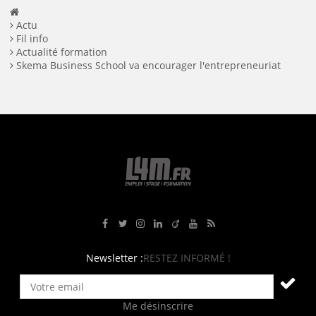
Actu
Fil info
Actualité formation
Skema Business School va encourager l'entrepreneuriat
Rejoignez-nous sur Facebook
Suivez-nous sur Twitter
Suivez-nous sur Instagram
Rejoignez-nous sur LinkedIn
Rejoignez-nous sur Viadeo
Suivez-nous sur Youtube
Retrouvez tous nos flux RS
Newsletter :
RESTEZ INFORMÉ !
Me désinscrire