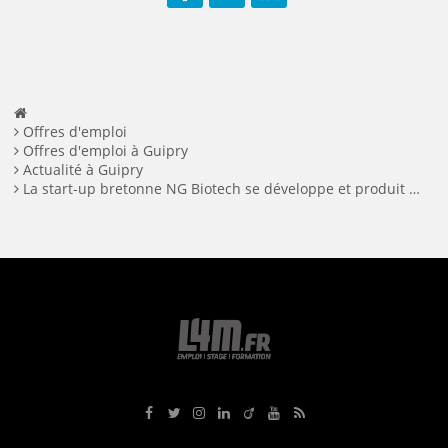
Facebook
Twitter
LinkedIn
Offres d'emploi
Offres d'emploi à Guipry
Actualité à Guipry
La start-up bretonne NG Biotech se développe et produit des tests de dépistage du Covid-19
Rejoignez-nous sur Facebook
Suivez-nous sur Twitter
Suivez-nous sur Instagram
Rejoignez-nous sur LinkedIn
Rejoignez-nous sur Viadeo
Suivez-nous sur Youtube
Retrouvez tous nos flux RS