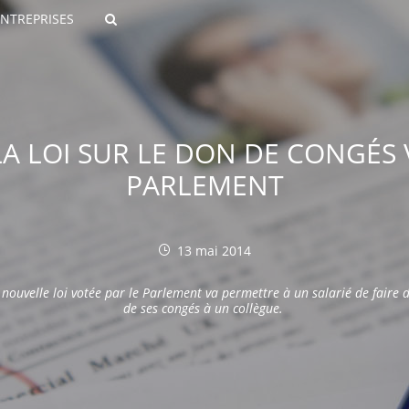
ENTREPRISES
Rechercher
 LA LOI SUR LE DON DE CONGÉS 
PARLEMENT
13 mai 2014
ROULANTS)
 nouvelle loi votée par le Parlement va permettre à un salarié de faire 
ES NUMÉRIQUES
de ses congés à un collègue.
R