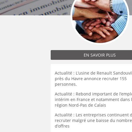
MÉCANICIEN / TECHNICIEN DE MAINT
EXPERT AUTOMOBILE
COMPIÈGNE
LENS
LENS
MÉCANIQUE
INSPECTION / CONTRÔLE
WATTRELOS
LIÉVIN
LIÉVIN
MÉTALLURGIE
JARDINAGE
MARCQ-EN-BAROEUL
LOMME
LOMME
MÉTIERS DE BOUCHE
MÉCANICIEN AUTOMOBILE
LENS
LAON
LAON
OPERATEUR DE PRODUCTION
MÉTIERS DE BOUCHE
LIÉVIN
BÉTHUNE
BÉTHUNE
OPERATEUR RÉGLEUR
PRÉPARATEUR DE VÉHICUL
LOMME
ARMENTIÈRES
ARMENTIÈRES
PRODUCTION
RESTAURATION
LAON
EN SAVOIR PLUS
ABBEVILLE
ABBEVILLE
PRODUCTION / CONDUITE MACHINE
SCIENCES HUMAINES
BÉTHUNE
SÉCURITÉ
VENDEUR BOUTIQUE & MA
ARMENTIÈRES
Actualité : L’usine de Renault Sandouvi
près du Havre annonce recruter 155
ABBEVILLE
personnes.
Actualité : Rebond important de l’empl
intérim en France et notamment dans 
région Nord-Pas de Calais
Actualité : Les entreprises continuent 
recruter malgré une baisse du nombre
d’offres