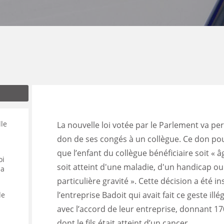
ENANCE
ES
GASIN
lle
La nouvelle loi votée par le Parlement va per
don de ses congés à un collègue. Ce don pou
que l’enfant du collègue bénéficiaire soit « 
oi
soit atteint d'une maladie, d'un handicap ou
la
particulière gravité ». Cette décision a été i
l’entreprise Badoit qui avait fait ce geste il
de
avec l’accord de leur entreprise, donnant 17
dont le fils était atteint d’un cancer.