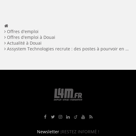
Offres d'emploi
Offres d'emploi à Douai
Actualité à Douai
Assystem Technologies recrute : des postes à pourvoir en Hauts-de-France
Rejoignez-nous sur Facebook
Suivez-nous sur Twitter
Suivez-nous sur Instagram
Rejoignez-nous sur LinkedIn
Rejoignez-nous sur Viadeo
Suivez-nous sur Youtube
Retrouvez tous nos flux RS
Newsletter :
RESTEZ INFORMÉ !