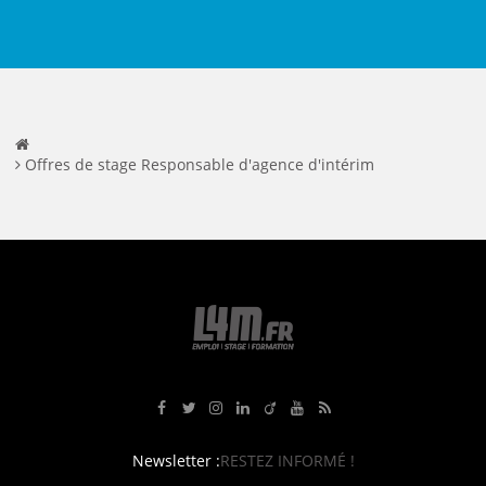
Offres de stage Responsable d'agence d'intérim
Rejoignez-nous sur Facebook
Suivez-nous sur Twitter
Suivez-nous sur Instagram
Rejoignez-nous sur LinkedIn
Rejoignez-nous sur Viadeo
Suivez-nous sur Youtube
Retrouvez tous nos flux RS
Newsletter :
RESTEZ INFORMÉ !