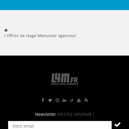
Offres de stage Menuisier agenceur
Rejoignez-nous sur Facebook
Suivez-nous sur Twitter
Suivez-nous sur Instagram
Rejoignez-nous sur LinkedIn
Rejoignez-nous sur Viadeo
Suivez-nous sur Youtube
Retrouvez tous nos flux RS
Newsletter :
RESTEZ INFORMÉ !