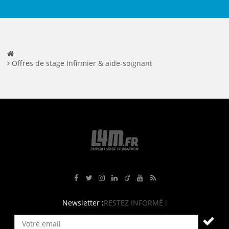
Offres de stage Infirmier & aide-soignant
Rejoignez-nous sur Facebook
Suivez-nous sur Twitter
Suivez-nous sur Instagram
Rejoignez-nous sur LinkedIn
Rejoignez-nous sur Viadeo
Suivez-nous sur Youtube
Retrouvez tous nos flux RS
Newsletter :
RESTEZ INFORMÉ !