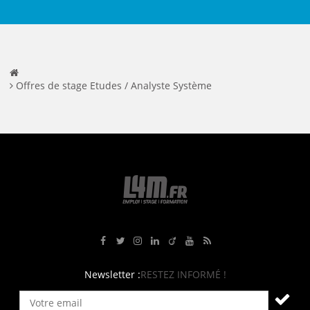
Offres de stage Etudes / Analyste Système
Rejoignez-nous sur Facebook
Suivez-nous sur Twitter
Suivez-nous sur Instagram
Rejoignez-nous sur LinkedIn
Rejoignez-nous sur Viadeo
Suivez-nous sur Youtube
Retrouvez tous nos flux RS
Newsletter :
RESTEZ INFORMÉ !