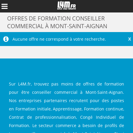
OFFRES DE FORMATION CONSEILLER
COMMERCIAL À MONT-SAINT-AIGNAN
X
Aucune offre ne correspond à votre recherche.
Sur L4M.fr, trouvez pas moins de offres de formation
pour être conseiller commercial à Mont-Saint-Aignan.
Nos entreprises partenaires recrutent pour des postes
Annuler
en Formation initiale, Apprentissage, Formation continue,
Contrat de professionnalisation, Congé Individuel de
Formation. Le secteur commerce a besoin de profils de