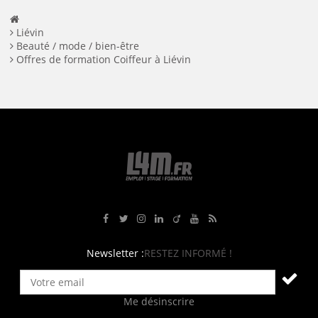
Liévin
Beauté / mode / bien-être
Offres de formation Coiffeur à Liévin
Rejoignez-nous sur Facebook
Suivez-nous sur Twitter
Suivez-nous sur Instagram
Rejoignez-nous sur LinkedIn
Rejoignez-nous sur Viadeo
Suivez-nous sur Youtube
Retrouvez tous nos flux RS
Newsletter :
RESTEZ INFORMÉ !
Me désinscrire