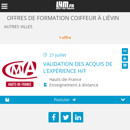
OFFRES DE FORMATION COIFFEUR À LIÉVIN
AUTRES VILLES
1 offre
27 juillet
TH
VALIDATION DES ACQUIS DE
Dive
L’EXPÉRIENCE H/F
Seni
Hauts-de-France
Enseignement à distance
Annuler
Postuler
Sauvegarder
Aperç
Facebook
Twitter
LinkedIn