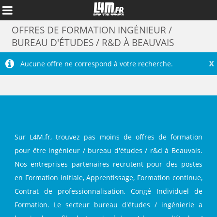
OFFRES DE FORMATION INGÉNIEUR /
BUREAU D'ÉTUDES / R&D À BEAUVAIS
X
Aucune offre ne correspond à votre recherche.
Sur L4M.fr, trouvez pas moins de offres de formation
pour être ingénieur / bureau d'études / r&d à Beauvais.
Nos entreprises partenaires recrutent pour des postes
Annuler
en Formation initiale, Apprentissage, Formation continue,
Contrat de professionnalisation, Congé Individuel de
Formation. Le secteur bureau d'études / ingénierie a