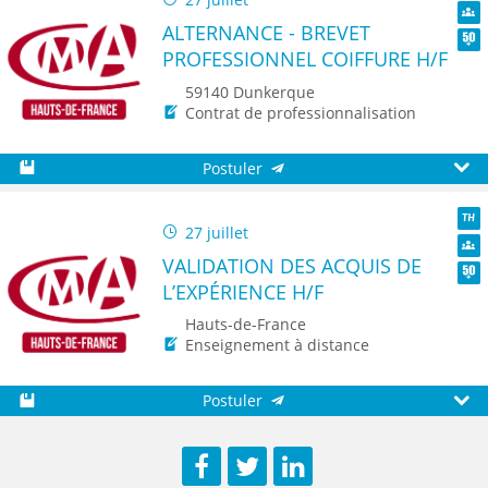
TH
ALTERNANCE - BREVET
Dive
PROFESSIONNEL COIFFURE H/F
Seni
59140 Dunkerque
Contrat de professionnalisation
Postuler
Sauvegarder
Aperç
27 juillet
TH
VALIDATION DES ACQUIS DE
Dive
L’EXPÉRIENCE H/F
Seni
Hauts-de-France
Enseignement à distance
Postuler
Sauvegarder
Aperç