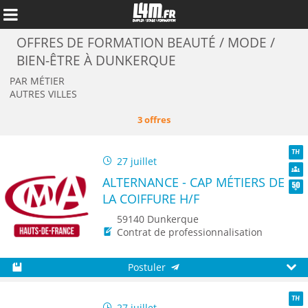
OFFRES DE FORMATION BEAUTÉ / MODE /
BIEN-ÊTRE À DUNKERQUE
PAR MÉTIER
AUTRES VILLES
3 offres
27 juillet
TH
ALTERNANCE - CAP MÉTIERS DE
Dive
LA COIFFURE H/F
Seni
59140 Dunkerque
Contrat de professionnalisation
Annuler
Postuler
Sauvegarder
Aperç
27 juillet