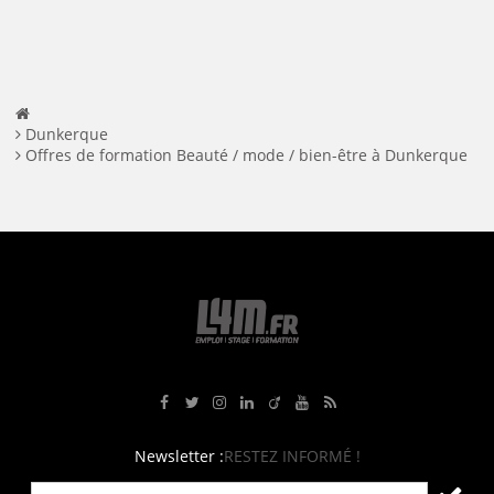
Facebook
Twitter
LinkedIn
Dunkerque
Offres de formation Beauté / mode / bien-être à Dunkerque
Rejoignez-nous sur Facebook
Suivez-nous sur Twitter
Suivez-nous sur Instagram
Rejoignez-nous sur LinkedIn
Rejoignez-nous sur Viadeo
Suivez-nous sur Youtube
Retrouvez tous nos flux RS
Newsletter :
RESTEZ INFORMÉ !