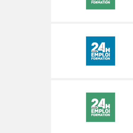
MÉCANICIEN / TECHNICIEN DE MAINT
EXPERT AUTOMOBILE
DOUAI
WATTRELOS
WATTRELOS
MÉCANIQUE
INSPECTION / CONTRÔLE
VALENCIENNES
MARCQ-EN-BAROEUL
MARCQ-EN-BAROEUL
MÉTALLURGIE
JARDINAGE
COMPIÈGNE
LENS
LENS
MÉTIERS DE BOUCHE
MÉCANICIEN AUTOMOBILE
WATTRELOS
MAUBEUGE
MAUBEUGE
OPERATEUR DE PRODUCTION
MÉTIERS DE BOUCHE
MARCQ-EN-BAROEUL
LIÉVIN
LIÉVIN
OPERATEUR RÉGLEUR
PRÉPARATEUR DE VÉHICUL
LENS
SOISSONS
SOISSONS
PRODUCTION
RESTAURATION
MAUBEUGE
LOMME
LOMME
PRODUCTION / CONDUITE MACHINE
SCIENCES HUMAINES
LIÉVIN
SÉCURITÉ
VENDEUR BOUTIQUE & MA
SOISSONS
LOMME