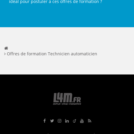
idéal pour postuler à ces offres de formation ?
Offres de formation Technicien automaticien
Rejoignez-nous sur Facebook
Suivez-nous sur Twitter
Suivez-nous sur Instagram
Rejoignez-nous sur LinkedIn
Rejoignez-nous sur Viadeo
Suivez-nous sur Youtube
Retrouvez tous nos flux RS