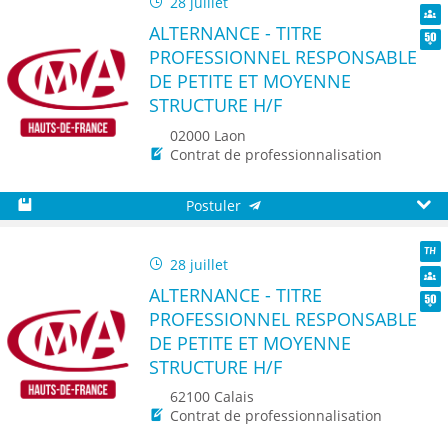
28 juillet
TH
ALTERNANCE - TITRE
Dive
PROFESSIONNEL RESPONSABLE
Seni
DE PETITE ET MOYENNE
STRUCTURE H/F
02000 Laon
Contrat de professionnalisation
Postuler
Sauvegarder
Aperç
28 juillet
TH
ALTERNANCE - TITRE
Dive
PROFESSIONNEL RESPONSABLE
Seni
DE PETITE ET MOYENNE
STRUCTURE H/F
62100 Calais
Contrat de professionnalisation