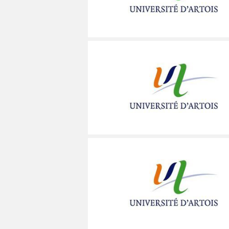
MÉCANICIEN / TECHNICIEN DE MAINT
EXPERT AUTOMOBILE
DOUAI
WATTRELOS
WATTRELOS
MÉCANIQUE
INSPECTION / CONTRÔLE
VALENCIENNES
MARCQ-EN-BAROEUL
MARCQ-EN-BAROEUL
MÉTALLURGIE
JARDINAGE
COMPIÈGNE
LENS
LENS
MÉTIERS DE BOUCHE
MÉCANICIEN AUTOMOBILE
WATTRELOS
MAUBEUGE
MAUBEUGE
OPERATEUR DE PRODUCTION
MÉTIERS DE BOUCHE
MARCQ-EN-BAROEUL
LIÉVIN
LIÉVIN
OPERATEUR RÉGLEUR
PRÉPARATEUR DE VÉHICUL
LENS
SOISSONS
SOISSONS
PRODUCTION
RESTAURATION
MAUBEUGE
LOMME
LOMME
PRODUCTION / CONDUITE MACHINE
SCIENCES HUMAINES
LIÉVIN
SÉCURITÉ
VENDEUR BOUTIQUE & MA
SOISSONS
LOMME