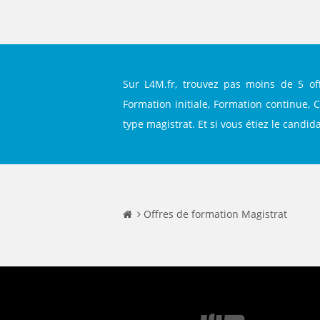
Sur L4M.fr, trouvez pas moins de 5 of
Formation initiale, Formation continue, 
type magistrat. Et si vous étiez le candid
Offres de formation Magistrat