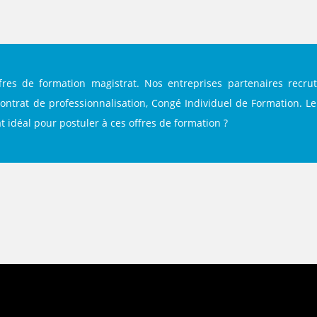
Facebook
Twitter
LinkedIn
fres de formation magistrat. Nos entreprises partenaires recru
Contrat de professionnalisation, Congé Individuel de Formation. Le
at idéal pour postuler à ces offres de formation ?