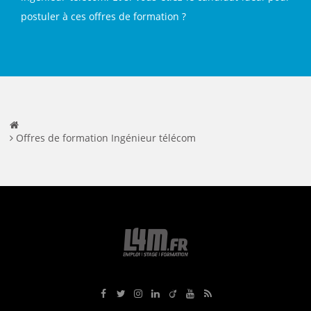
postuler à ces offres de formation ?
Offres de formation Ingénieur télécom
Rejoignez-nous sur Facebook
Suivez-nous sur Twitter
Suivez-nous sur Instagram
Rejoignez-nous sur LinkedIn
Rejoignez-nous sur Viadeo
Suivez-nous sur Youtube
Retrouvez tous nos flux RS