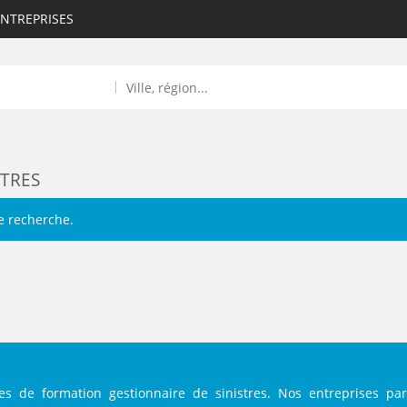
ENTREPRISES
STRES
e recherche.
ROULANTS)
ES NUMÉRIQUES
R
es de formation gestionnaire de sinistres. Nos entreprises pa