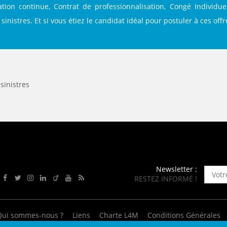
ENANCE
mation continue, Contrat de professionnalisation, Congé Individu
sinistres. Et si vous étiez le candidat idéal pour postuler à ces off
ES
sinistres
GASIN
Newsletter :
RESTEZ INFORMÉ !
Rejoignez-nous sur Facebook
Suivez-nous sur Twitter
Suivez-nous sur Instagram
Rejoignez-nous sur LinkedIn
Rejoignez-nous sur Viadeo
Suivez-nous sur Youtube
Retrouvez tous nos flux RSS
Qui sommes-nous ?
Liens
Charte L4M
Conditions Générales