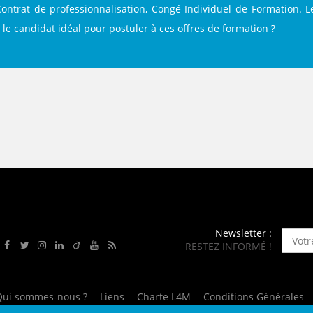
ENANCE
Contrat de professionnalisation, Congé Individuel de Formation. 
 le candidat idéal pour postuler à ces offres de formation ?
ES
GASIN
Newsletter :
RESTEZ INFORMÉ !
Rejoignez-nous sur Facebook
Suivez-nous sur Twitter
Suivez-nous sur Instagram
Rejoignez-nous sur LinkedIn
Rejoignez-nous sur Viadeo
Suivez-nous sur Youtube
Retrouvez tous nos flux RSS
Qui sommes-nous ?
Liens
Charte L4M
Conditions Générales