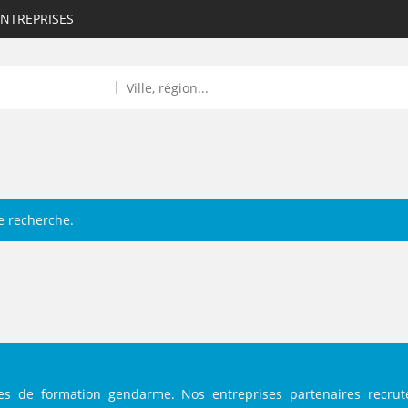
ENTREPRISES
e recherche.
ROULANTS)
ES NUMÉRIQUES
R
res de formation gendarme. Nos entreprises partenaires recrut