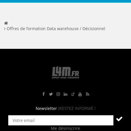
Offres de formation Data warehouse / Décisionnel
Rejoignez-nous sur Facebook
Suivez-nous sur Twitter
Suivez-nous sur Instagram
Rejoignez-nous sur LinkedIn
Rejoignez-nous sur Viadeo
Suivez-nous sur Youtube
Retrouvez tous nos flux RS
Newsletter :
RESTEZ INFORMÉ !
Me désinscrire