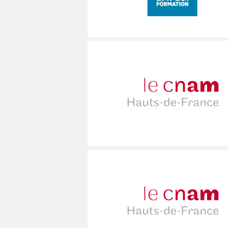
MÉCANICIEN / TECHNICIEN DE MAINT
EXPERT AUTOMOBILE
DOUAI
WATTRELOS
WATTRELOS
MÉCANIQUE
INSPECTION / CONTRÔLE
VALENCIENNES
MARCQ-EN-BAROEUL
MARCQ-EN-BAROEUL
MÉTALLURGIE
JARDINAGE
COMPIÈGNE
LENS
LENS
MÉTIERS DE BOUCHE
MÉCANICIEN AUTOMOBILE
WATTRELOS
MAUBEUGE
MAUBEUGE
OPERATEUR DE PRODUCTION
MÉTIERS DE BOUCHE
MARCQ-EN-BAROEUL
LIÉVIN
LIÉVIN
OPERATEUR RÉGLEUR
PRÉPARATEUR DE VÉHICUL
LENS
SOISSONS
SOISSONS
PRODUCTION
RESTAURATION
MAUBEUGE
LOMME
LOMME
PRODUCTION / CONDUITE MACHINE
SCIENCES HUMAINES
LIÉVIN
SÉCURITÉ
VENDEUR BOUTIQUE & MA
SOISSONS
LOMME