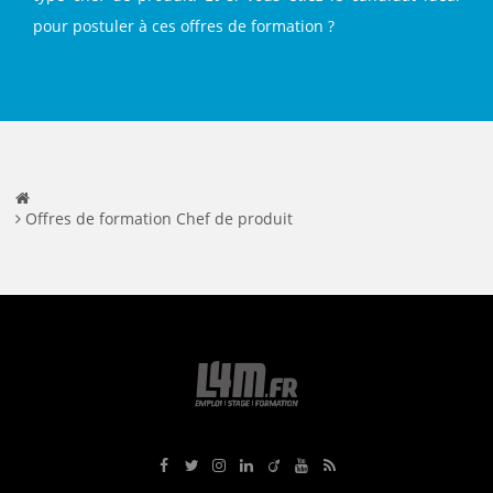
pour postuler à ces offres de formation ?
Offres de formation Chef de produit
Rejoignez-nous sur Facebook
Suivez-nous sur Twitter
Suivez-nous sur Instagram
Rejoignez-nous sur LinkedIn
Rejoignez-nous sur Viadeo
Suivez-nous sur Youtube
Retrouvez tous nos flux RS