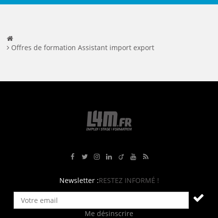
Offres de formation Assistant import export
Rejoignez-nous sur Facebook
Suivez-nous sur Twitter
Suivez-nous sur Instagram
Rejoignez-nous sur LinkedIn
Rejoignez-nous sur Viadeo
Suivez-nous sur Youtube
Retrouvez tous nos flux RS
Newsletter :
RESTEZ INFORMÉ !
Me désinscrire