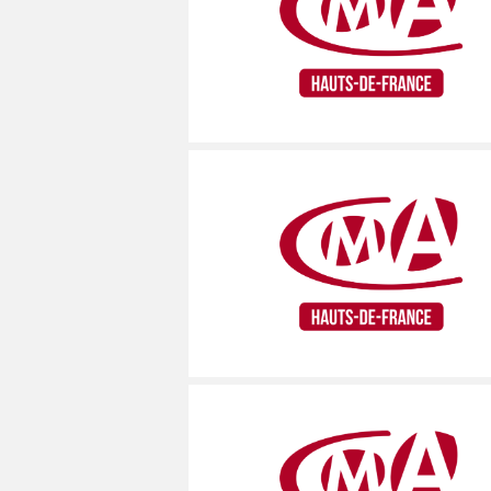
MÉCANICIEN / TECHNICIEN DE MAINT
EXPERT AUTOMOBILE
DOUAI
WATTRELOS
WATTRELOS
MÉCANIQUE
INSPECTION / CONTRÔLE
VALENCIENNES
MARCQ-EN-BAROEUL
MARCQ-EN-BAROEUL
MÉTALLURGIE
JARDINAGE
COMPIÈGNE
LENS
LENS
MÉTIERS DE BOUCHE
MÉCANICIEN AUTOMOBILE
WATTRELOS
MAUBEUGE
MAUBEUGE
OPERATEUR DE PRODUCTION
MÉTIERS DE BOUCHE
MARCQ-EN-BAROEUL
LIÉVIN
LIÉVIN
OPERATEUR RÉGLEUR
PRÉPARATEUR DE VÉHICUL
LENS
SOISSONS
SOISSONS
PRODUCTION
RESTAURATION
MAUBEUGE
LOMME
LOMME
PRODUCTION / CONDUITE MACHINE
SCIENCES HUMAINES
LIÉVIN
SÉCURITÉ
VENDEUR BOUTIQUE & MA
SOISSONS
LOMME