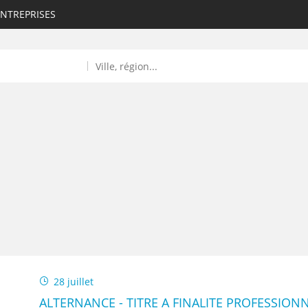
ENTREPRISES
ROULANTS)
ES NUMÉRIQUES
R
28 juillet
ALTERNANCE - TITRE A FINALITE PROFESSION