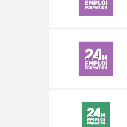
MÉCANICIEN / TECHNICIEN DE MAINT
EXPERT AUTOMOBILE
DOUAI
WATTRELOS
WATTRELOS
MÉCANIQUE
INSPECTION / CONTRÔLE
VALENCIENNES
MARCQ-EN-BAROEUL
MARCQ-EN-BAROEUL
MÉTALLURGIE
JARDINAGE
COMPIÈGNE
LENS
LENS
MÉTIERS DE BOUCHE
MÉCANICIEN AUTOMOBILE
WATTRELOS
MAUBEUGE
MAUBEUGE
OPERATEUR DE PRODUCTION
MÉTIERS DE BOUCHE
MARCQ-EN-BAROEUL
LIÉVIN
LIÉVIN
OPERATEUR RÉGLEUR
PRÉPARATEUR DE VÉHICUL
LENS
SOISSONS
SOISSONS
PRODUCTION
RESTAURATION
MAUBEUGE
LOMME
LOMME
PRODUCTION / CONDUITE MACHINE
SCIENCES HUMAINES
LIÉVIN
SÉCURITÉ
VENDEUR BOUTIQUE & MA
SOISSONS
LOMME