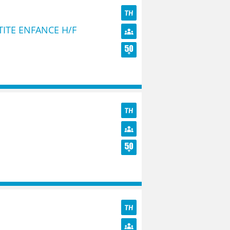
TH
ITE ENFANCE H/F
Diversité
Seniors
TH
Diversité
Seniors
TH