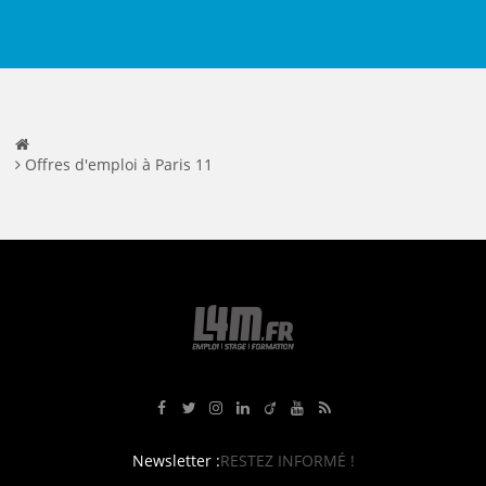
Offres d'emploi à Paris 11
Rejoignez-nous sur Facebook
Suivez-nous sur Twitter
Suivez-nous sur Instagram
Rejoignez-nous sur LinkedIn
Rejoignez-nous sur Viadeo
Suivez-nous sur Youtube
Retrouvez tous nos flux RS
Newsletter :
RESTEZ INFORMÉ !