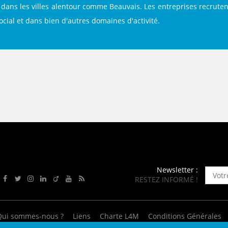
ENANCE
dans les villes alentour comme Beauvais. Les entreprises recrutent 
social et dans bien d'autres domaines d'activité.
ES
GASIN
Newsletter :
RESTEZ INFORMÉ !
Rejoignez-nous sur Facebook
Suivez-nous sur Twitter
Suivez-nous sur Instagram
Rejoignez-nous sur LinkedIn
Rejoignez-nous sur Viadeo
Suivez-nous sur Youtube
Retrouvez tous nos flux RSS
Qui sommes-nous ?
Liens
Charte L4M
Conditions Générales