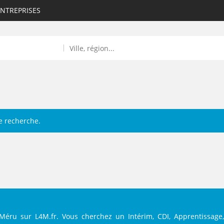
ENTREPRISES
e recherche.
ROULANTS)
ES NUMÉRIQUES
R
 Méru sur L4M.fr. Vous cherchez un Intérim, CDI, Apprentissage,